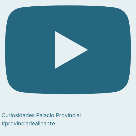
Curiosidades Palacio Provincial
#provinciadealicante