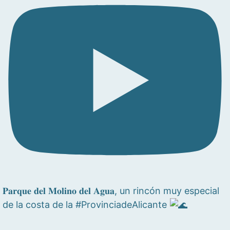
𝐏𝐚𝐫𝐪𝐮𝐞 𝐝𝐞𝐥 𝐌𝐨𝐥𝐢𝐧𝐨 𝐝𝐞𝐥 𝐀𝐠𝐮𝐚, un rincón muy especial
de la costa de la #ProvinciadeAlicante