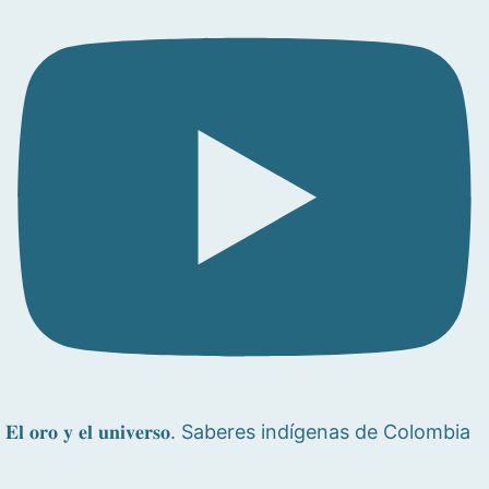
𝐄𝐥 𝐨𝐫𝐨 𝐲 𝐞𝐥 𝐮𝐧𝐢𝐯𝐞𝐫𝐬𝐨. Saberes indígenas de Colombia