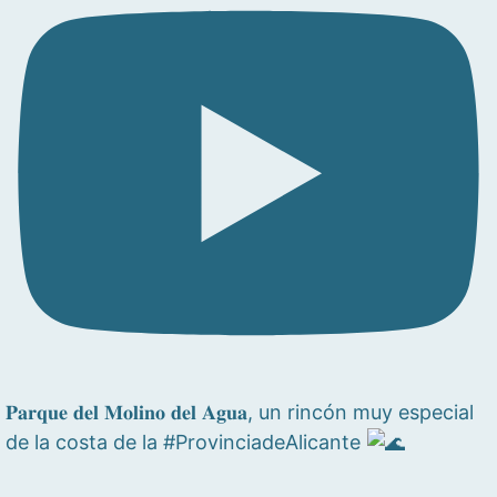
𝐏𝐚𝐫𝐪𝐮𝐞 𝐝𝐞𝐥 𝐌𝐨𝐥𝐢𝐧𝐨 𝐝𝐞𝐥 𝐀𝐠𝐮𝐚, un rincón muy especial
de la costa de la #ProvinciadeAlicante