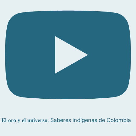
𝐄𝐥 𝐨𝐫𝐨 𝐲 𝐞𝐥 𝐮𝐧𝐢𝐯𝐞𝐫𝐬𝐨. Saberes indígenas de Colombia