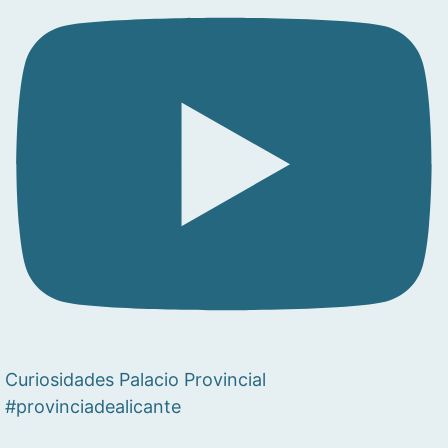
Curiosidades Palacio Provincial
#provinciadealicante