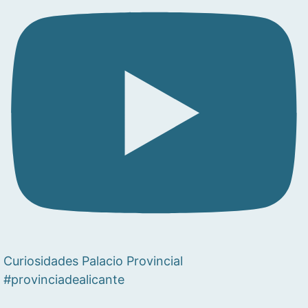
Curiosidades Palacio Provincial
#provinciadealicante