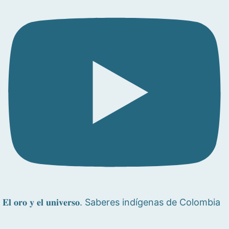
𝐄𝐥 𝐨𝐫𝐨 𝐲 𝐞𝐥 𝐮𝐧𝐢𝐯𝐞𝐫𝐬𝐨. Saberes indígenas de Colombia