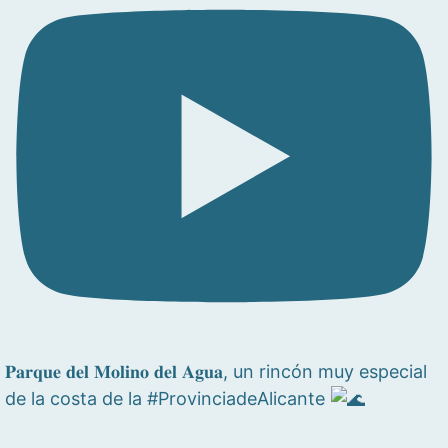
𝐏𝐚𝐫𝐪𝐮𝐞 𝐝𝐞𝐥 𝐌𝐨𝐥𝐢𝐧𝐨 𝐝𝐞𝐥 𝐀𝐠𝐮𝐚, un rincón muy especial
de la costa de la #ProvinciadeAlicante