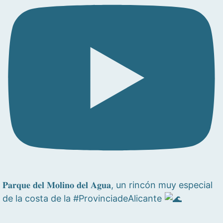
𝐏𝐚𝐫𝐪𝐮𝐞 𝐝𝐞𝐥 𝐌𝐨𝐥𝐢𝐧𝐨 𝐝𝐞𝐥 𝐀𝐠𝐮𝐚, un rincón muy especial
de la costa de la #ProvinciadeAlicante