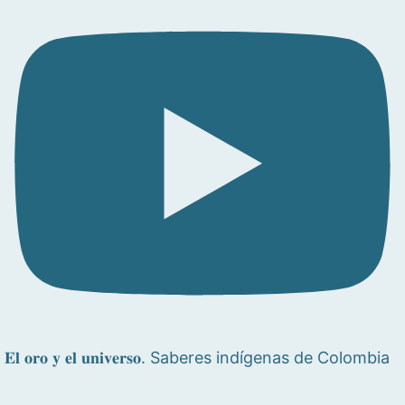
𝐄𝐥 𝐨𝐫𝐨 𝐲 𝐞𝐥 𝐮𝐧𝐢𝐯𝐞𝐫𝐬𝐨. Saberes indígenas de Colombia