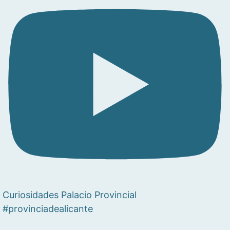
Curiosidades Palacio Provincial
#provinciadealicante