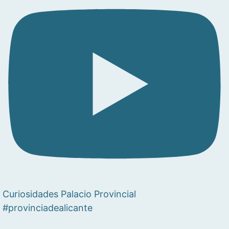
Curiosidades Palacio Provincial
#provinciadealicante