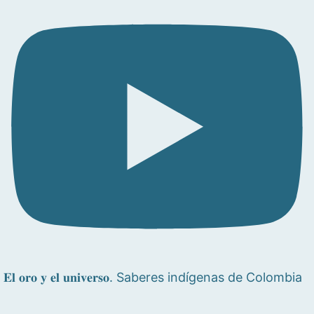
𝐄𝐥 𝐨𝐫𝐨 𝐲 𝐞𝐥 𝐮𝐧𝐢𝐯𝐞𝐫𝐬𝐨. Saberes indígenas de Colombia