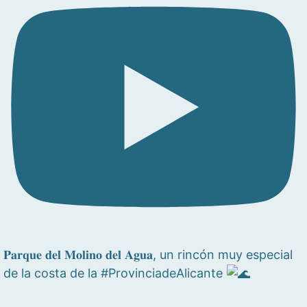
𝐏𝐚𝐫𝐪𝐮𝐞 𝐝𝐞𝐥 𝐌𝐨𝐥𝐢𝐧𝐨 𝐝𝐞𝐥 𝐀𝐠𝐮𝐚, un rincón muy especial
de la costa de la #ProvinciadeAlicante