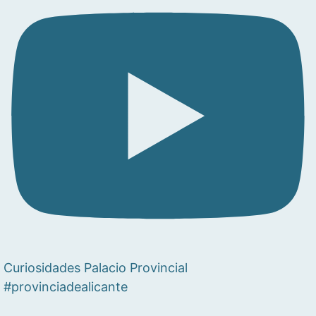
Curiosidades Palacio Provincial
#provinciadealicante