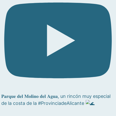
𝐏𝐚𝐫𝐪𝐮𝐞 𝐝𝐞𝐥 𝐌𝐨𝐥𝐢𝐧𝐨 𝐝𝐞𝐥 𝐀𝐠𝐮𝐚, un rincón muy especial
de la costa de la #ProvinciadeAlicante