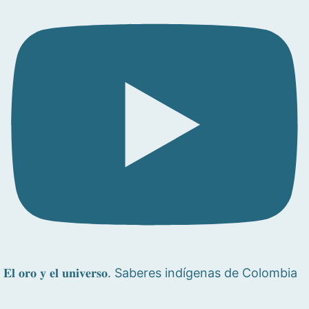
𝐄𝐥 𝐨𝐫𝐨 𝐲 𝐞𝐥 𝐮𝐧𝐢𝐯𝐞𝐫𝐬𝐨. Saberes indígenas de Colombia