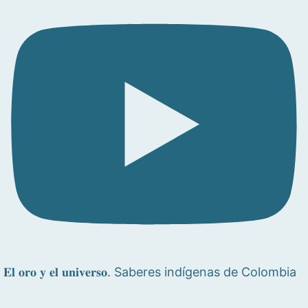
𝐄𝐥 𝐨𝐫𝐨 𝐲 𝐞𝐥 𝐮𝐧𝐢𝐯𝐞𝐫𝐬𝐨. Saberes indígenas de Colombia