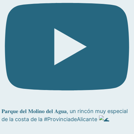
𝐏𝐚𝐫𝐪𝐮𝐞 𝐝𝐞𝐥 𝐌𝐨𝐥𝐢𝐧𝐨 𝐝𝐞𝐥 𝐀𝐠𝐮𝐚, un rincón muy especial
de la costa de la #ProvinciadeAlicante