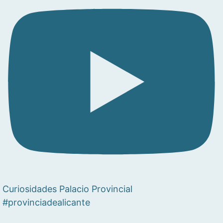
Curiosidades Palacio Provincial
#provinciadealicante