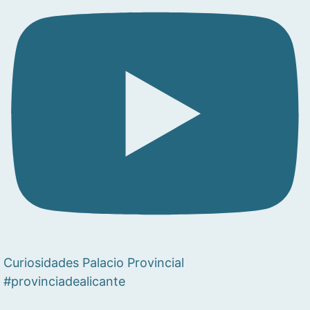
Curiosidades Palacio Provincial
#provinciadealicante