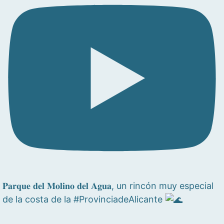
𝐏𝐚𝐫𝐪𝐮𝐞 𝐝𝐞𝐥 𝐌𝐨𝐥𝐢𝐧𝐨 𝐝𝐞𝐥 𝐀𝐠𝐮𝐚, un rincón muy especial
de la costa de la #ProvinciadeAlicante