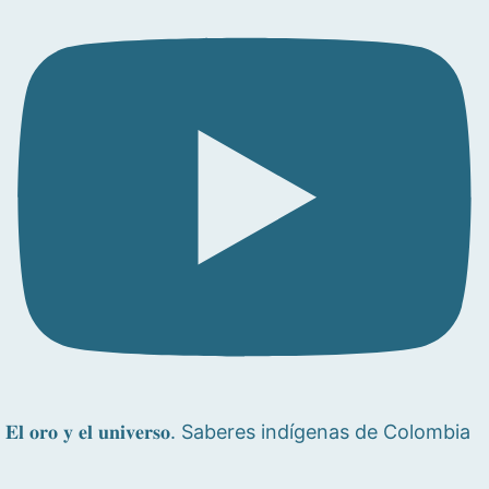
𝐄𝐥 𝐨𝐫𝐨 𝐲 𝐞𝐥 𝐮𝐧𝐢𝐯𝐞𝐫𝐬𝐨. Saberes indígenas de Colombia