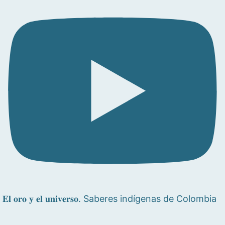
𝐄𝐥 𝐨𝐫𝐨 𝐲 𝐞𝐥 𝐮𝐧𝐢𝐯𝐞𝐫𝐬𝐨. Saberes indígenas de Colombia