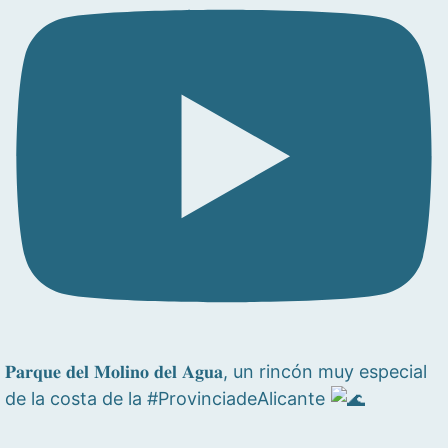
𝐏𝐚𝐫𝐪𝐮𝐞 𝐝𝐞𝐥 𝐌𝐨𝐥𝐢𝐧𝐨 𝐝𝐞𝐥 𝐀𝐠𝐮𝐚, un rincón muy especial
de la costa de la #ProvinciadeAlicante