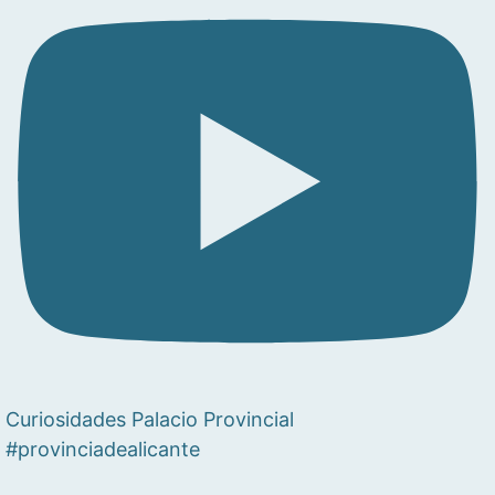
Curiosidades Palacio Provincial
#provinciadealicante