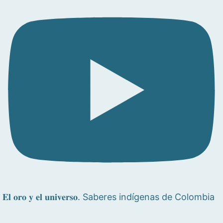
𝐄𝐥 𝐨𝐫𝐨 𝐲 𝐞𝐥 𝐮𝐧𝐢𝐯𝐞𝐫𝐬𝐨. Saberes indígenas de Colombia