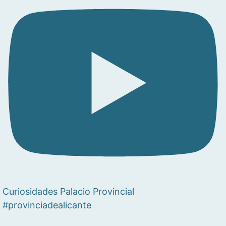
Curiosidades Palacio Provincial
#provinciadealicante