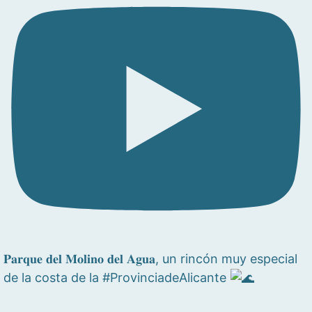
𝐏𝐚𝐫𝐪𝐮𝐞 𝐝𝐞𝐥 𝐌𝐨𝐥𝐢𝐧𝐨 𝐝𝐞𝐥 𝐀𝐠𝐮𝐚, un rincón muy especial
de la costa de la #ProvinciadeAlicante