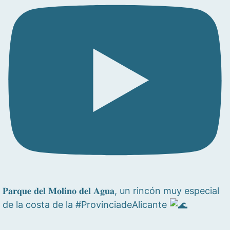
𝐏𝐚𝐫𝐪𝐮𝐞 𝐝𝐞𝐥 𝐌𝐨𝐥𝐢𝐧𝐨 𝐝𝐞𝐥 𝐀𝐠𝐮𝐚, un rincón muy especial
de la costa de la #ProvinciadeAlicante