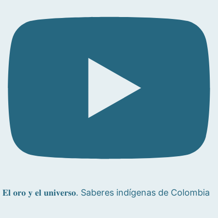
𝐄𝐥 𝐨𝐫𝐨 𝐲 𝐞𝐥 𝐮𝐧𝐢𝐯𝐞𝐫𝐬𝐨. Saberes indígenas de Colombia