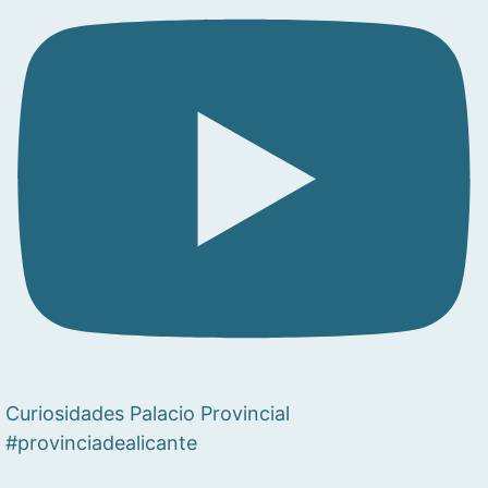
Curiosidades Palacio Provincial
#provinciadealicante