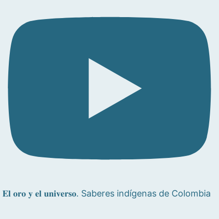
𝐄𝐥 𝐨𝐫𝐨 𝐲 𝐞𝐥 𝐮𝐧𝐢𝐯𝐞𝐫𝐬𝐨. Saberes indígenas de Colombia