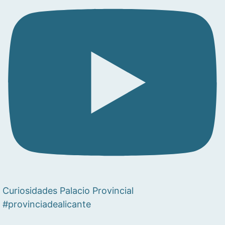
Curiosidades Palacio Provincial
#provinciadealicante