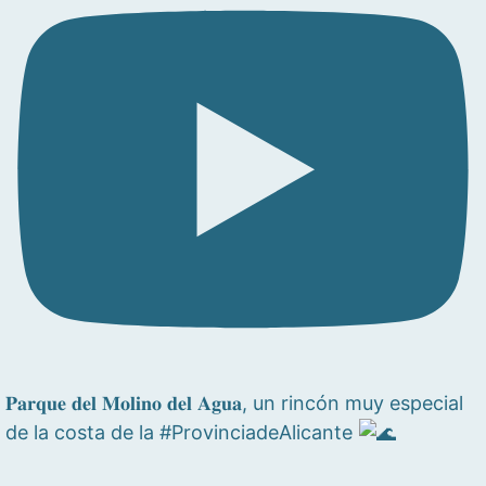
𝐏𝐚𝐫𝐪𝐮𝐞 𝐝𝐞𝐥 𝐌𝐨𝐥𝐢𝐧𝐨 𝐝𝐞𝐥 𝐀𝐠𝐮𝐚, un rincón muy especial
de la costa de la #ProvinciadeAlicante