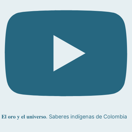
𝐄𝐥 𝐨𝐫𝐨 𝐲 𝐞𝐥 𝐮𝐧𝐢𝐯𝐞𝐫𝐬𝐨. Saberes indígenas de Colombia