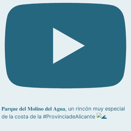
𝐏𝐚𝐫𝐪𝐮𝐞 𝐝𝐞𝐥 𝐌𝐨𝐥𝐢𝐧𝐨 𝐝𝐞𝐥 𝐀𝐠𝐮𝐚, un rincón muy especial
de la costa de la #ProvinciadeAlicante