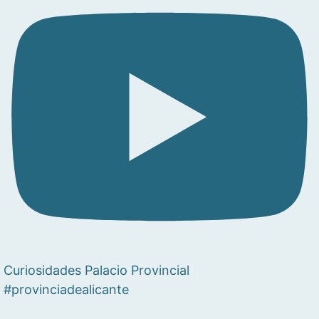
Curiosidades Palacio Provincial
#provinciadealicante