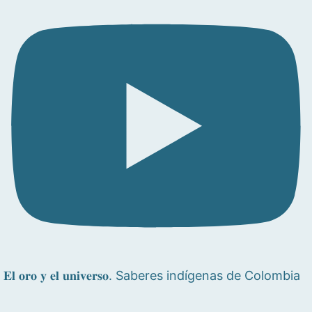
𝐄𝐥 𝐨𝐫𝐨 𝐲 𝐞𝐥 𝐮𝐧𝐢𝐯𝐞𝐫𝐬𝐨. Saberes indígenas de Colombia