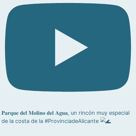
𝐏𝐚𝐫𝐪𝐮𝐞 𝐝𝐞𝐥 𝐌𝐨𝐥𝐢𝐧𝐨 𝐝𝐞𝐥 𝐀𝐠𝐮𝐚, un rincón muy especial
de la costa de la #ProvinciadeAlicante