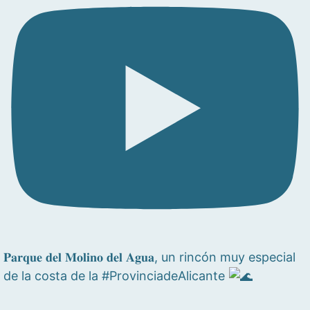
𝐏𝐚𝐫𝐪𝐮𝐞 𝐝𝐞𝐥 𝐌𝐨𝐥𝐢𝐧𝐨 𝐝𝐞𝐥 𝐀𝐠𝐮𝐚, un rincón muy especial
de la costa de la #ProvinciadeAlicante