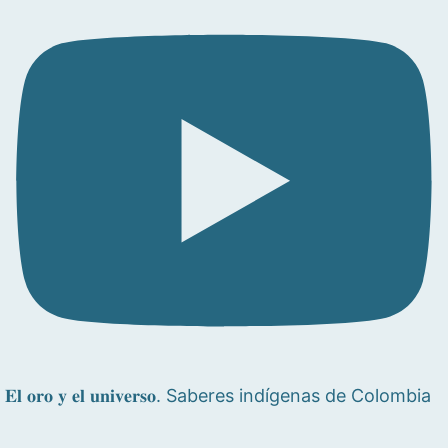
𝐄𝐥 𝐨𝐫𝐨 𝐲 𝐞𝐥 𝐮𝐧𝐢𝐯𝐞𝐫𝐬𝐨. Saberes indígenas de Colombia