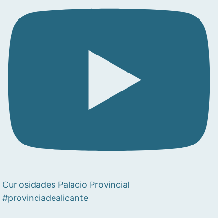
Curiosidades Palacio Provincial
#provinciadealicante