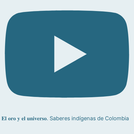
𝐄𝐥 𝐨𝐫𝐨 𝐲 𝐞𝐥 𝐮𝐧𝐢𝐯𝐞𝐫𝐬𝐨. Saberes indígenas de Colombia