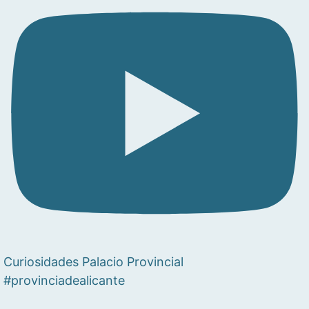
Curiosidades Palacio Provincial
#provinciadealicante