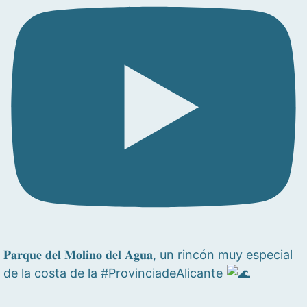
𝐏𝐚𝐫𝐪𝐮𝐞 𝐝𝐞𝐥 𝐌𝐨𝐥𝐢𝐧𝐨 𝐝𝐞𝐥 𝐀𝐠𝐮𝐚, un rincón muy especial
de la costa de la #ProvinciadeAlicante