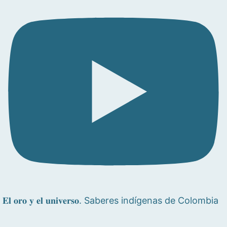
𝐄𝐥 𝐨𝐫𝐨 𝐲 𝐞𝐥 𝐮𝐧𝐢𝐯𝐞𝐫𝐬𝐨. Saberes indígenas de Colombia