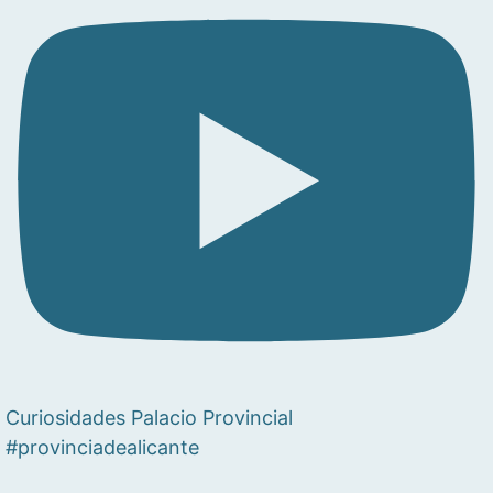
Curiosidades Palacio Provincial
#provinciadealicante