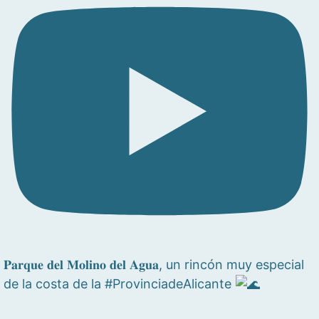
𝐏𝐚𝐫𝐪𝐮𝐞 𝐝𝐞𝐥 𝐌𝐨𝐥𝐢𝐧𝐨 𝐝𝐞𝐥 𝐀𝐠𝐮𝐚, un rincón muy especial
de la costa de la #ProvinciadeAlicante