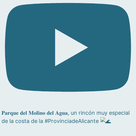
𝐏𝐚𝐫𝐪𝐮𝐞 𝐝𝐞𝐥 𝐌𝐨𝐥𝐢𝐧𝐨 𝐝𝐞𝐥 𝐀𝐠𝐮𝐚, un rincón muy especial
de la costa de la #ProvinciadeAlicante