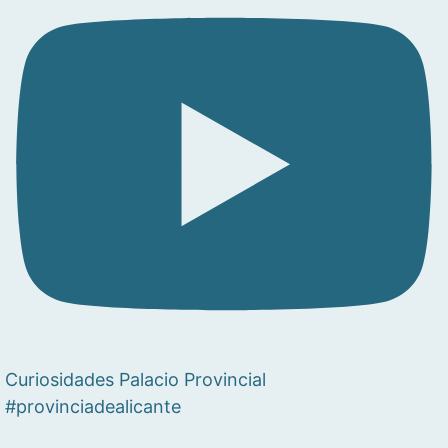
Curiosidades Palacio Provincial
#provinciadealicante