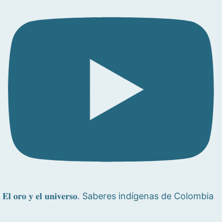
𝐄𝐥 𝐨𝐫𝐨 𝐲 𝐞𝐥 𝐮𝐧𝐢𝐯𝐞𝐫𝐬𝐨. Saberes indígenas de Colombia