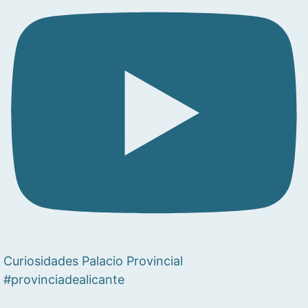
Curiosidades Palacio Provincial
#provinciadealicante