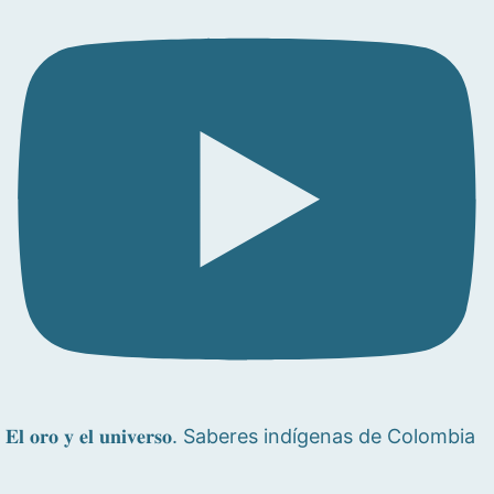
𝐄𝐥 𝐨𝐫𝐨 𝐲 𝐞𝐥 𝐮𝐧𝐢𝐯𝐞𝐫𝐬𝐨. Saberes indígenas de Colombia