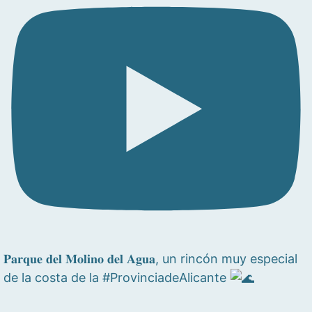
𝐏𝐚𝐫𝐪𝐮𝐞 𝐝𝐞𝐥 𝐌𝐨𝐥𝐢𝐧𝐨 𝐝𝐞𝐥 𝐀𝐠𝐮𝐚, un rincón muy especial
de la costa de la #ProvinciadeAlicante