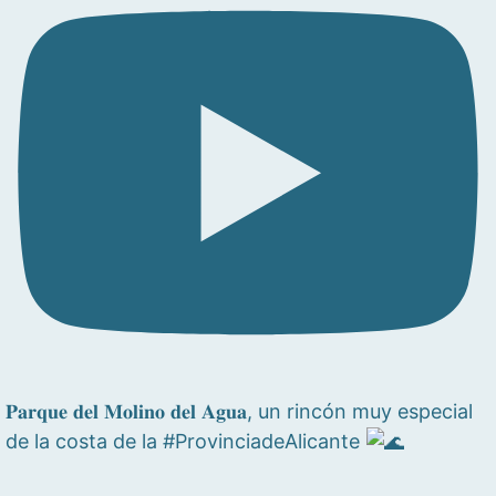
𝐏𝐚𝐫𝐪𝐮𝐞 𝐝𝐞𝐥 𝐌𝐨𝐥𝐢𝐧𝐨 𝐝𝐞𝐥 𝐀𝐠𝐮𝐚, un rincón muy especial
de la costa de la #ProvinciadeAlicante