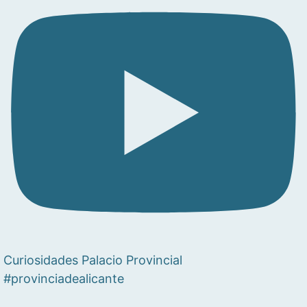
Curiosidades Palacio Provincial
#provinciadealicante