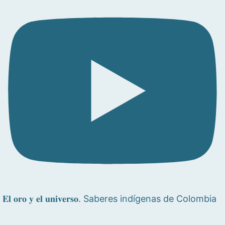
𝐄𝐥 𝐨𝐫𝐨 𝐲 𝐞𝐥 𝐮𝐧𝐢𝐯𝐞𝐫𝐬𝐨. Saberes indígenas de Colombia