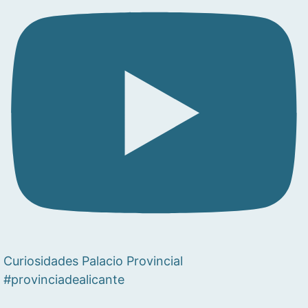
Curiosidades Palacio Provincial
#provinciadealicante