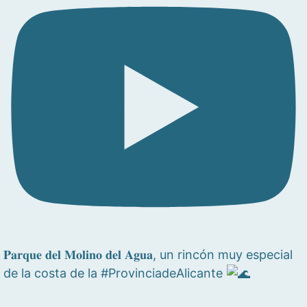
𝐏𝐚𝐫𝐪𝐮𝐞 𝐝𝐞𝐥 𝐌𝐨𝐥𝐢𝐧𝐨 𝐝𝐞𝐥 𝐀𝐠𝐮𝐚, un rincón muy especial
de la costa de la #ProvinciadeAlicante