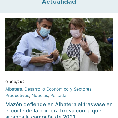
Actualidad
01/06/2021
Albatera
,
Desarrollo Económico y Sectores
Productivos
,
Noticias
,
Portada
Mazón defiende en Albatera el trasvase en
el corte de la primera breva con la que
arranca la campaña de 2021