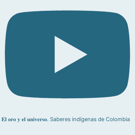
𝐄𝐥 𝐨𝐫𝐨 𝐲 𝐞𝐥 𝐮𝐧𝐢𝐯𝐞𝐫𝐬𝐨. Saberes indígenas de Colombia