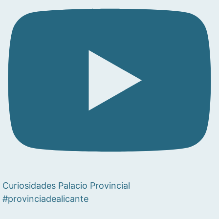
Curiosidades Palacio Provincial
#provinciadealicante