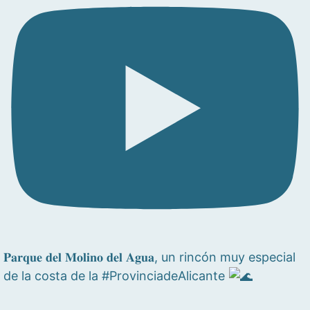
𝐏𝐚𝐫𝐪𝐮𝐞 𝐝𝐞𝐥 𝐌𝐨𝐥𝐢𝐧𝐨 𝐝𝐞𝐥 𝐀𝐠𝐮𝐚, un rincón muy especial
de la costa de la #ProvinciadeAlicante