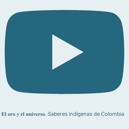
𝐄𝐥 𝐨𝐫𝐨 𝐲 𝐞𝐥 𝐮𝐧𝐢𝐯𝐞𝐫𝐬𝐨. Saberes indígenas de Colombia