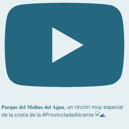
𝐏𝐚𝐫𝐪𝐮𝐞 𝐝𝐞𝐥 𝐌𝐨𝐥𝐢𝐧𝐨 𝐝𝐞𝐥 𝐀𝐠𝐮𝐚, un rincón muy especial
de la costa de la #ProvinciadeAlicante