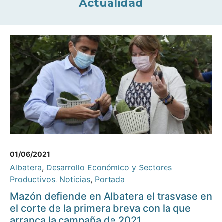
Actualidad
01/06/2021
Albatera
,
Desarrollo Económico y Sectores
Productivos
,
Noticias
,
Portada
Mazón defiende en Albatera el trasvase en
el corte de la primera breva con la que
arranca la campaña de 2021