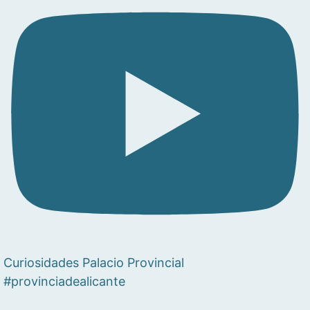
Curiosidades Palacio Provincial
#provinciadealicante