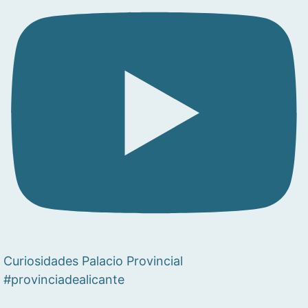
Curiosidades Palacio Provincial
#provinciadealicante