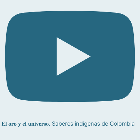
𝐄𝐥 𝐨𝐫𝐨 𝐲 𝐞𝐥 𝐮𝐧𝐢𝐯𝐞𝐫𝐬𝐨. Saberes indígenas de Colombia