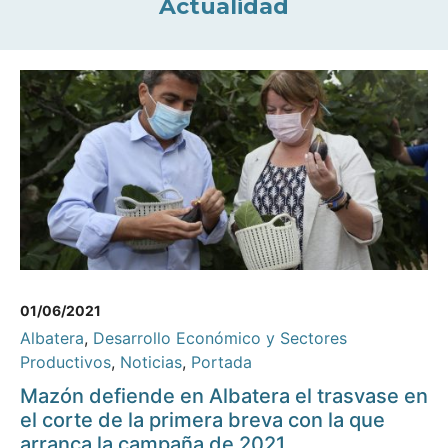
Actualidad
01/06/2021
Albatera
,
Desarrollo Económico y Sectores
Productivos
,
Noticias
,
Portada
Mazón defiende en Albatera el trasvase en
el corte de la primera breva con la que
arranca la campaña de 2021