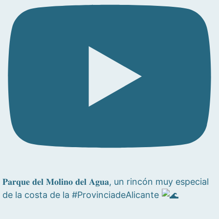
𝐏𝐚𝐫𝐪𝐮𝐞 𝐝𝐞𝐥 𝐌𝐨𝐥𝐢𝐧𝐨 𝐝𝐞𝐥 𝐀𝐠𝐮𝐚, un rincón muy especial
de la costa de la #ProvinciadeAlicante