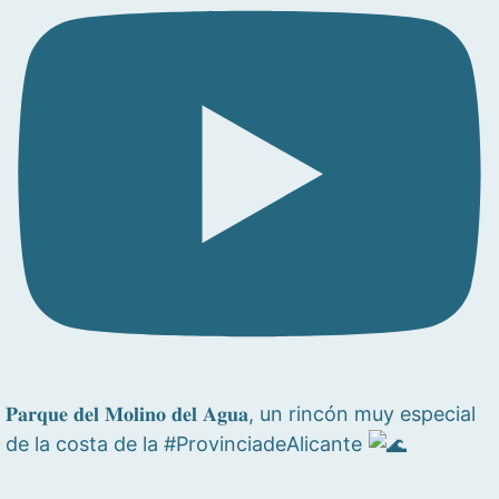
𝐏𝐚𝐫𝐪𝐮𝐞 𝐝𝐞𝐥 𝐌𝐨𝐥𝐢𝐧𝐨 𝐝𝐞𝐥 𝐀𝐠𝐮𝐚, un rincón muy especial
de la costa de la #ProvinciadeAlicante