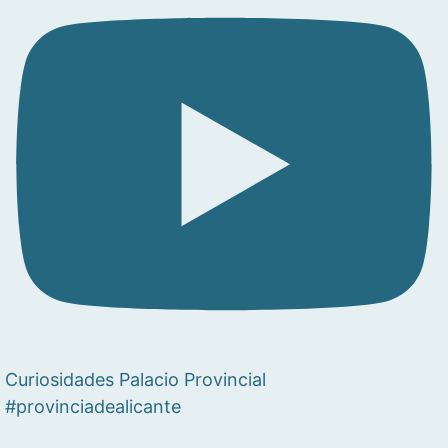
Curiosidades Palacio Provincial
#provinciadealicante