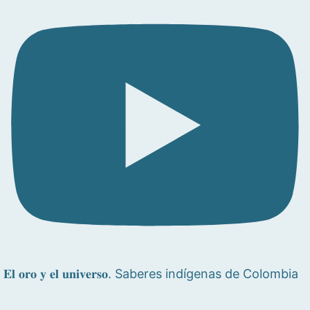
𝐄𝐥 𝐨𝐫𝐨 𝐲 𝐞𝐥 𝐮𝐧𝐢𝐯𝐞𝐫𝐬𝐨. Saberes indígenas de Colombia