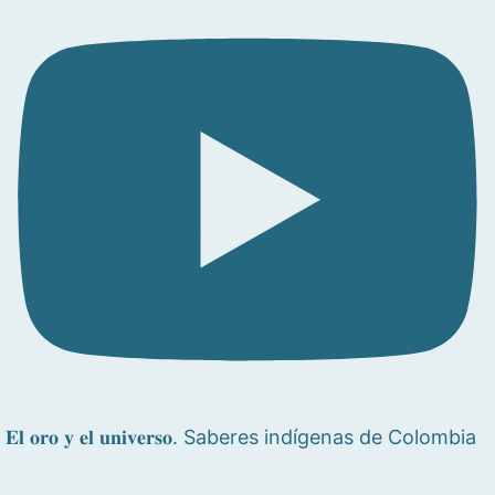
𝐄𝐥 𝐨𝐫𝐨 𝐲 𝐞𝐥 𝐮𝐧𝐢𝐯𝐞𝐫𝐬𝐨. Saberes indígenas de Colombia