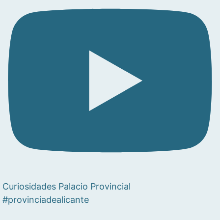
Curiosidades Palacio Provincial
#provinciadealicante