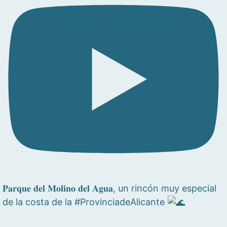
𝐏𝐚𝐫𝐪𝐮𝐞 𝐝𝐞𝐥 𝐌𝐨𝐥𝐢𝐧𝐨 𝐝𝐞𝐥 𝐀𝐠𝐮𝐚, un rincón muy especial
de la costa de la #ProvinciadeAlicante