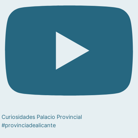
Curiosidades Palacio Provincial
#provinciadealicante