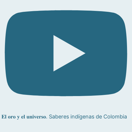
𝐄𝐥 𝐨𝐫𝐨 𝐲 𝐞𝐥 𝐮𝐧𝐢𝐯𝐞𝐫𝐬𝐨. Saberes indígenas de Colombia