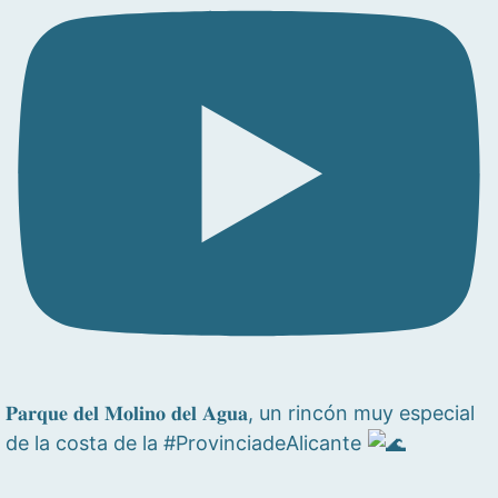
𝐏𝐚𝐫𝐪𝐮𝐞 𝐝𝐞𝐥 𝐌𝐨𝐥𝐢𝐧𝐨 𝐝𝐞𝐥 𝐀𝐠𝐮𝐚, un rincón muy especial
de la costa de la #ProvinciadeAlicante