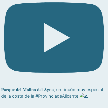
𝐏𝐚𝐫𝐪𝐮𝐞 𝐝𝐞𝐥 𝐌𝐨𝐥𝐢𝐧𝐨 𝐝𝐞𝐥 𝐀𝐠𝐮𝐚, un rincón muy especial
de la costa de la #ProvinciadeAlicante