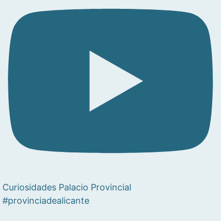
Curiosidades Palacio Provincial
#provinciadealicante