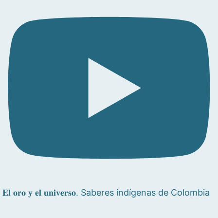
𝐄𝐥 𝐨𝐫𝐨 𝐲 𝐞𝐥 𝐮𝐧𝐢𝐯𝐞𝐫𝐬𝐨. Saberes indígenas de Colombia