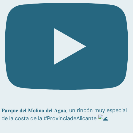
𝐏𝐚𝐫𝐪𝐮𝐞 𝐝𝐞𝐥 𝐌𝐨𝐥𝐢𝐧𝐨 𝐝𝐞𝐥 𝐀𝐠𝐮𝐚, un rincón muy especial
de la costa de la #ProvinciadeAlicante