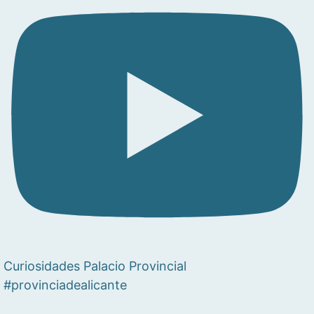
Curiosidades Palacio Provincial
#provinciadealicante