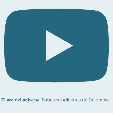
𝐄𝐥 𝐨𝐫𝐨 𝐲 𝐞𝐥 𝐮𝐧𝐢𝐯𝐞𝐫𝐬𝐨. Saberes indígenas de Colombia