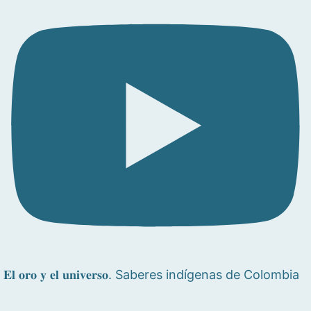
𝐄𝐥 𝐨𝐫𝐨 𝐲 𝐞𝐥 𝐮𝐧𝐢𝐯𝐞𝐫𝐬𝐨. Saberes indígenas de Colombia