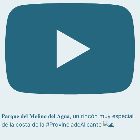
𝐏𝐚𝐫𝐪𝐮𝐞 𝐝𝐞𝐥 𝐌𝐨𝐥𝐢𝐧𝐨 𝐝𝐞𝐥 𝐀𝐠𝐮𝐚, un rincón muy especial
de la costa de la #ProvinciadeAlicante