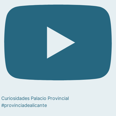
Curiosidades Palacio Provincial
#provinciadealicante