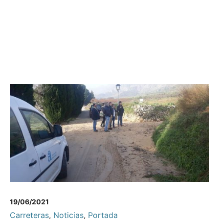
19/06/2021
Carreteras
,
Noticias
,
Portada