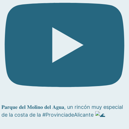
𝐏𝐚𝐫𝐪𝐮𝐞 𝐝𝐞𝐥 𝐌𝐨𝐥𝐢𝐧𝐨 𝐝𝐞𝐥 𝐀𝐠𝐮𝐚, un rincón muy especial
de la costa de la #ProvinciadeAlicante