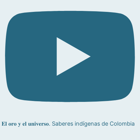
𝐄𝐥 𝐨𝐫𝐨 𝐲 𝐞𝐥 𝐮𝐧𝐢𝐯𝐞𝐫𝐬𝐨. Saberes indígenas de Colombia