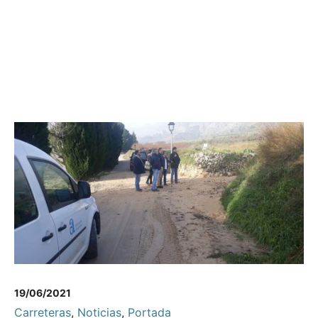
19/06/2021
Carreteras
,
Noticias
,
Portada