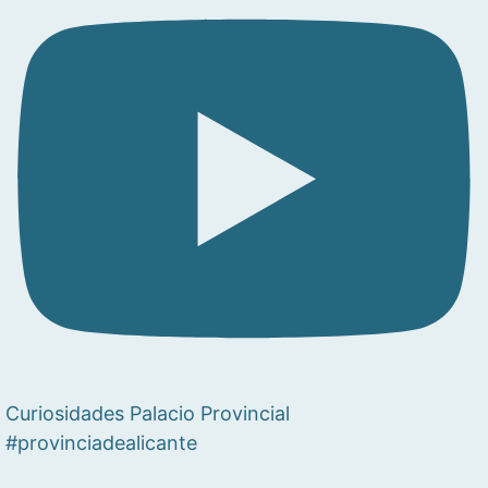
Curiosidades Palacio Provincial
#provinciadealicante