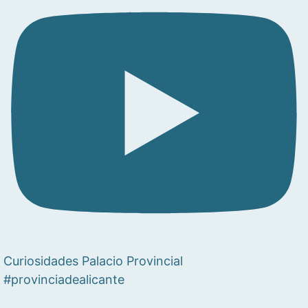
Curiosidades Palacio Provincial
#provinciadealicante