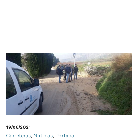
19/06/2021
Carreteras
,
Noticias
,
Portada