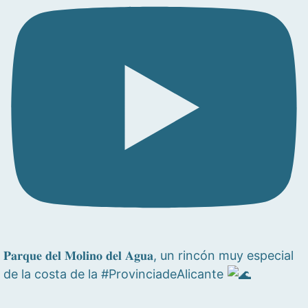
𝐏𝐚𝐫𝐪𝐮𝐞 𝐝𝐞𝐥 𝐌𝐨𝐥𝐢𝐧𝐨 𝐝𝐞𝐥 𝐀𝐠𝐮𝐚, un rincón muy especial
de la costa de la #ProvinciadeAlicante