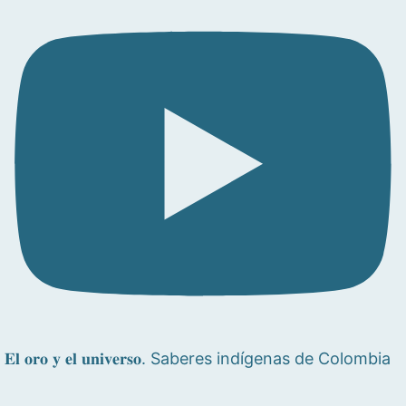
𝐄𝐥 𝐨𝐫𝐨 𝐲 𝐞𝐥 𝐮𝐧𝐢𝐯𝐞𝐫𝐬𝐨. Saberes indígenas de Colombia