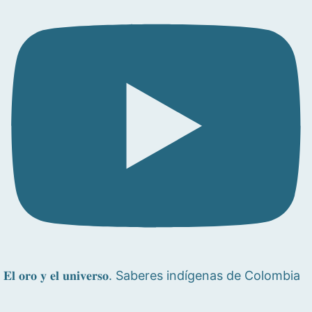
𝐄𝐥 𝐨𝐫𝐨 𝐲 𝐞𝐥 𝐮𝐧𝐢𝐯𝐞𝐫𝐬𝐨. Saberes indígenas de Colombia