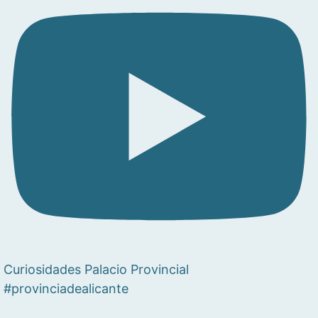
Curiosidades Palacio Provincial
#provinciadealicante