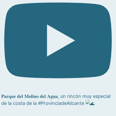
𝐏𝐚𝐫𝐪𝐮𝐞 𝐝𝐞𝐥 𝐌𝐨𝐥𝐢𝐧𝐨 𝐝𝐞𝐥 𝐀𝐠𝐮𝐚, un rincón muy especial
de la costa de la #ProvinciadeAlicante