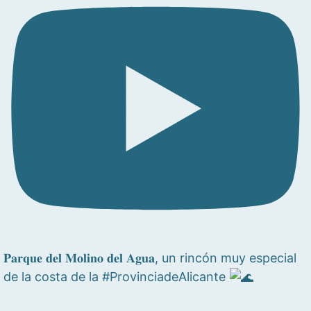
𝐏𝐚𝐫𝐪𝐮𝐞 𝐝𝐞𝐥 𝐌𝐨𝐥𝐢𝐧𝐨 𝐝𝐞𝐥 𝐀𝐠𝐮𝐚, un rincón muy especial
de la costa de la #ProvinciadeAlicante