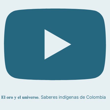
𝐄𝐥 𝐨𝐫𝐨 𝐲 𝐞𝐥 𝐮𝐧𝐢𝐯𝐞𝐫𝐬𝐨. Saberes indígenas de Colombia