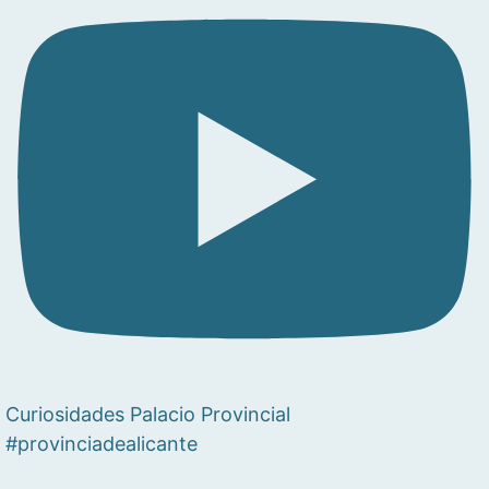
Curiosidades Palacio Provincial
#provinciadealicante