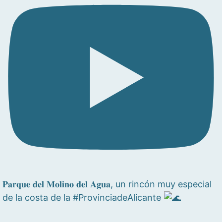
𝐏𝐚𝐫𝐪𝐮𝐞 𝐝𝐞𝐥 𝐌𝐨𝐥𝐢𝐧𝐨 𝐝𝐞𝐥 𝐀𝐠𝐮𝐚, un rincón muy especial
de la costa de la #ProvinciadeAlicante