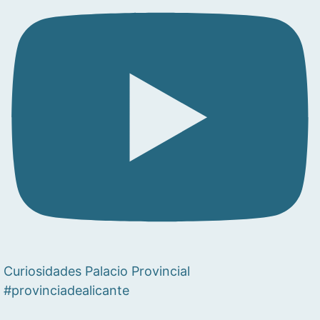
Curiosidades Palacio Provincial
#provinciadealicante