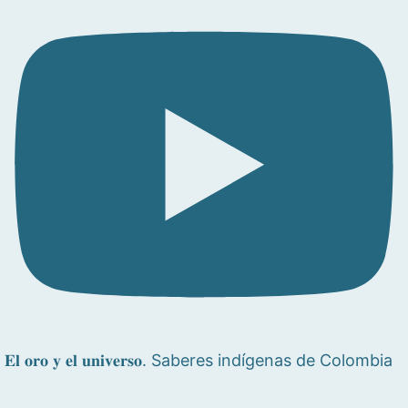
𝐄𝐥 𝐨𝐫𝐨 𝐲 𝐞𝐥 𝐮𝐧𝐢𝐯𝐞𝐫𝐬𝐨. Saberes indígenas de Colombia