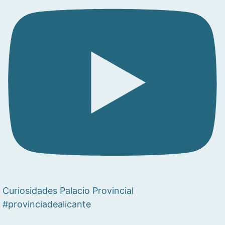
Curiosidades Palacio Provincial
#provinciadealicante