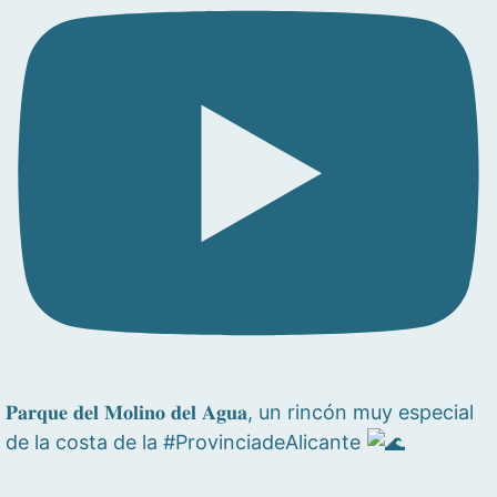
𝐏𝐚𝐫𝐪𝐮𝐞 𝐝𝐞𝐥 𝐌𝐨𝐥𝐢𝐧𝐨 𝐝𝐞𝐥 𝐀𝐠𝐮𝐚, un rincón muy especial
de la costa de la #ProvinciadeAlicante