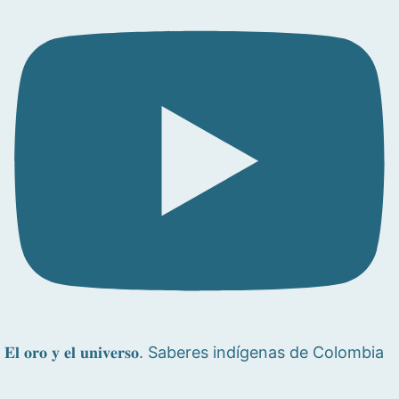
𝐄𝐥 𝐨𝐫𝐨 𝐲 𝐞𝐥 𝐮𝐧𝐢𝐯𝐞𝐫𝐬𝐨. Saberes indígenas de Colombia