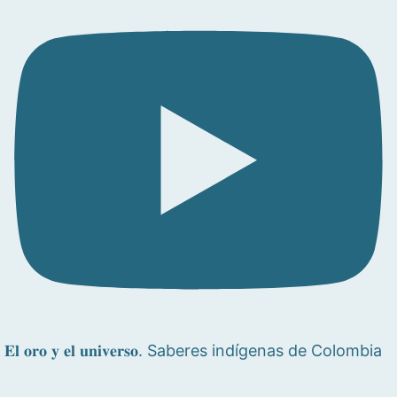
𝐄𝐥 𝐨𝐫𝐨 𝐲 𝐞𝐥 𝐮𝐧𝐢𝐯𝐞𝐫𝐬𝐨. Saberes indígenas de Colombia