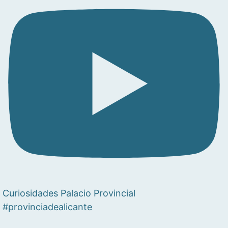
Curiosidades Palacio Provincial
#provinciadealicante