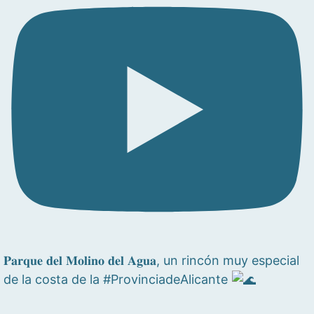
𝐏𝐚𝐫𝐪𝐮𝐞 𝐝𝐞𝐥 𝐌𝐨𝐥𝐢𝐧𝐨 𝐝𝐞𝐥 𝐀𝐠𝐮𝐚, un rincón muy especial
de la costa de la #ProvinciadeAlicante