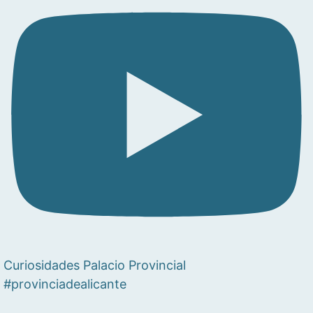
Curiosidades Palacio Provincial
#provinciadealicante