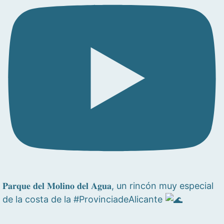
𝐏𝐚𝐫𝐪𝐮𝐞 𝐝𝐞𝐥 𝐌𝐨𝐥𝐢𝐧𝐨 𝐝𝐞𝐥 𝐀𝐠𝐮𝐚, un rincón muy especial
de la costa de la #ProvinciadeAlicante