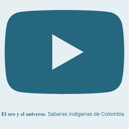
𝐄𝐥 𝐨𝐫𝐨 𝐲 𝐞𝐥 𝐮𝐧𝐢𝐯𝐞𝐫𝐬𝐨. Saberes indígenas de Colombia