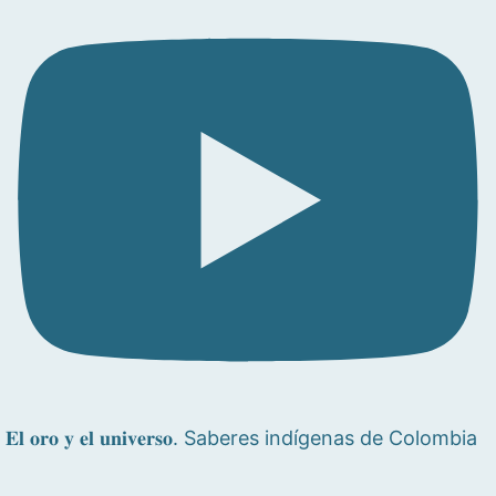
𝐄𝐥 𝐨𝐫𝐨 𝐲 𝐞𝐥 𝐮𝐧𝐢𝐯𝐞𝐫𝐬𝐨. Saberes indígenas de Colombia