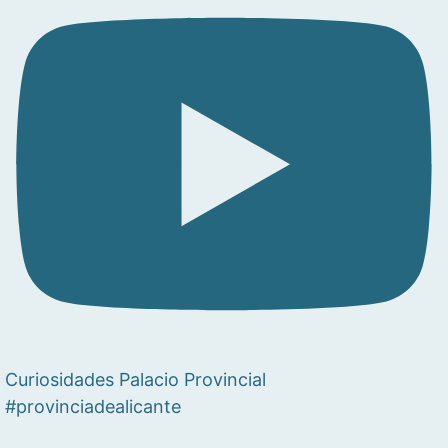
Curiosidades Palacio Provincial
#provinciadealicante