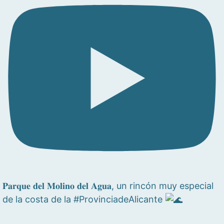
𝐏𝐚𝐫𝐪𝐮𝐞 𝐝𝐞𝐥 𝐌𝐨𝐥𝐢𝐧𝐨 𝐝𝐞𝐥 𝐀𝐠𝐮𝐚, un rincón muy especial
de la costa de la #ProvinciadeAlicante