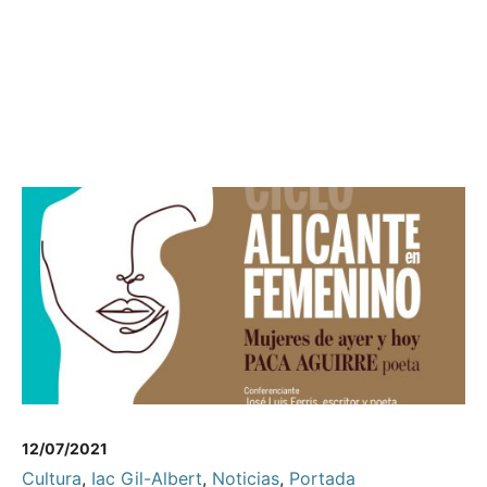
12/07/2021
Cultura
,
Iac Gil-Albert
,
Noticias
,
Portada