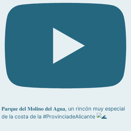
𝐏𝐚𝐫𝐪𝐮𝐞 𝐝𝐞𝐥 𝐌𝐨𝐥𝐢𝐧𝐨 𝐝𝐞𝐥 𝐀𝐠𝐮𝐚, un rincón muy especial
de la costa de la #ProvinciadeAlicante