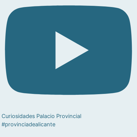
Curiosidades Palacio Provincial
#provinciadealicante