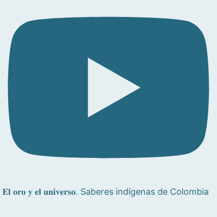
𝐄𝐥 𝐨𝐫𝐨 𝐲 𝐞𝐥 𝐮𝐧𝐢𝐯𝐞𝐫𝐬𝐨. Saberes indígenas de Colombia