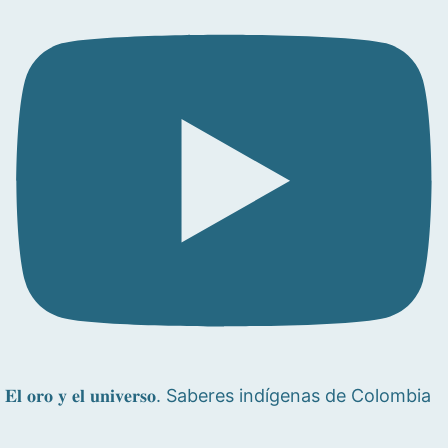
𝐄𝐥 𝐨𝐫𝐨 𝐲 𝐞𝐥 𝐮𝐧𝐢𝐯𝐞𝐫𝐬𝐨. Saberes indígenas de Colombia