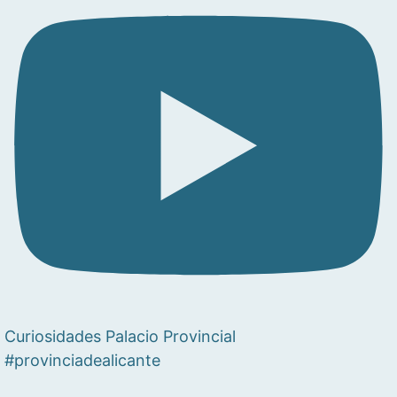
Curiosidades Palacio Provincial
#provinciadealicante