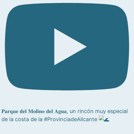
𝐏𝐚𝐫𝐪𝐮𝐞 𝐝𝐞𝐥 𝐌𝐨𝐥𝐢𝐧𝐨 𝐝𝐞𝐥 𝐀𝐠𝐮𝐚, un rincón muy especial
de la costa de la #ProvinciadeAlicante