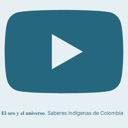
𝐄𝐥 𝐨𝐫𝐨 𝐲 𝐞𝐥 𝐮𝐧𝐢𝐯𝐞𝐫𝐬𝐨. Saberes indígenas de Colombia