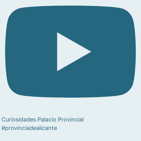
Curiosidades Palacio Provincial
#provinciadealicante