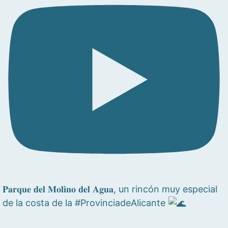
𝐏𝐚𝐫𝐪𝐮𝐞 𝐝𝐞𝐥 𝐌𝐨𝐥𝐢𝐧𝐨 𝐝𝐞𝐥 𝐀𝐠𝐮𝐚, un rincón muy especial
de la costa de la #ProvinciadeAlicante