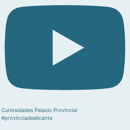
Curiosidades Palacio Provincial
#provinciadealicante