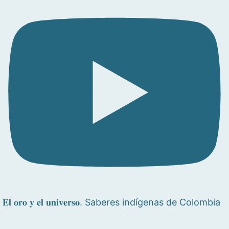
𝐄𝐥 𝐨𝐫𝐨 𝐲 𝐞𝐥 𝐮𝐧𝐢𝐯𝐞𝐫𝐬𝐨. Saberes indígenas de Colombia