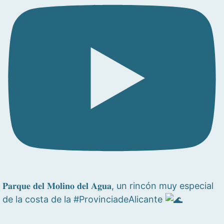
𝐏𝐚𝐫𝐪𝐮𝐞 𝐝𝐞𝐥 𝐌𝐨𝐥𝐢𝐧𝐨 𝐝𝐞𝐥 𝐀𝐠𝐮𝐚, un rincón muy especial
de la costa de la #ProvinciadeAlicante