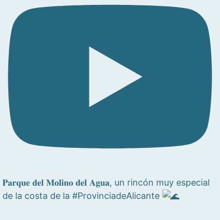
𝐏𝐚𝐫𝐪𝐮𝐞 𝐝𝐞𝐥 𝐌𝐨𝐥𝐢𝐧𝐨 𝐝𝐞𝐥 𝐀𝐠𝐮𝐚, un rincón muy especial
de la costa de la #ProvinciadeAlicante