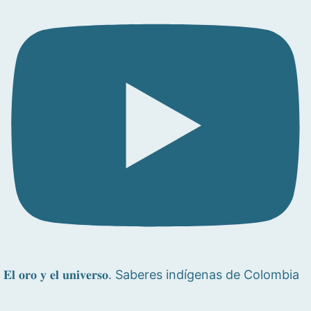
𝐄𝐥 𝐨𝐫𝐨 𝐲 𝐞𝐥 𝐮𝐧𝐢𝐯𝐞𝐫𝐬𝐨. Saberes indígenas de Colombia