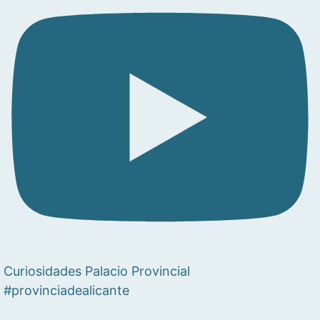
Curiosidades Palacio Provincial
#provinciadealicante