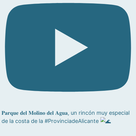
𝐏𝐚𝐫𝐪𝐮𝐞 𝐝𝐞𝐥 𝐌𝐨𝐥𝐢𝐧𝐨 𝐝𝐞𝐥 𝐀𝐠𝐮𝐚, un rincón muy especial
de la costa de la #ProvinciadeAlicante