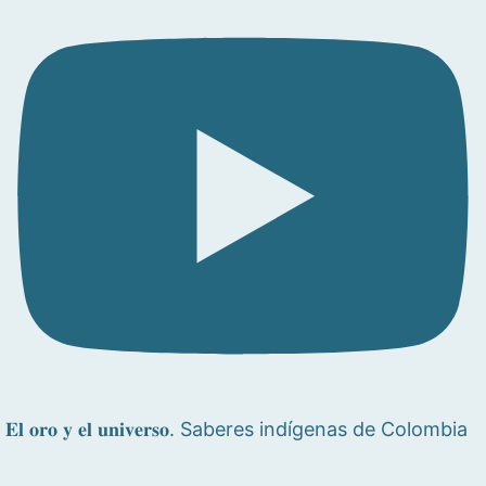
𝐄𝐥 𝐨𝐫𝐨 𝐲 𝐞𝐥 𝐮𝐧𝐢𝐯𝐞𝐫𝐬𝐨. Saberes indígenas de Colombia