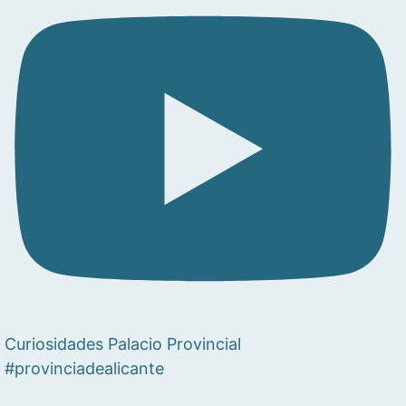
Curiosidades Palacio Provincial
#provinciadealicante