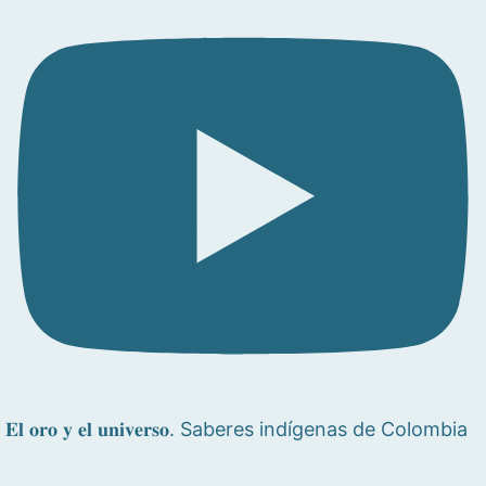
𝐄𝐥 𝐨𝐫𝐨 𝐲 𝐞𝐥 𝐮𝐧𝐢𝐯𝐞𝐫𝐬𝐨. Saberes indígenas de Colombia