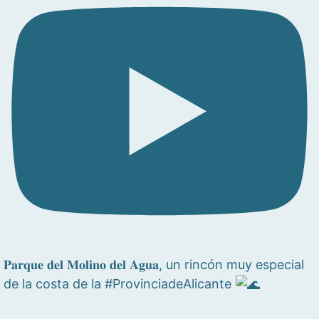
𝐏𝐚𝐫𝐪𝐮𝐞 𝐝𝐞𝐥 𝐌𝐨𝐥𝐢𝐧𝐨 𝐝𝐞𝐥 𝐀𝐠𝐮𝐚, un rincón muy especial
de la costa de la #ProvinciadeAlicante