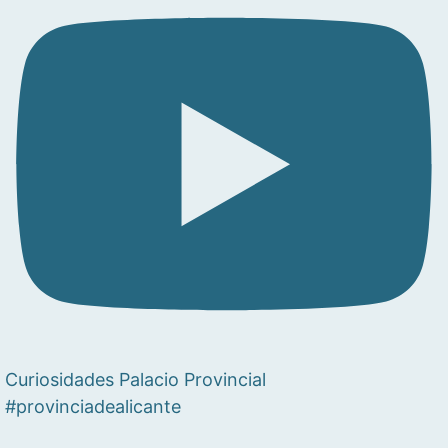
Curiosidades Palacio Provincial
#provinciadealicante