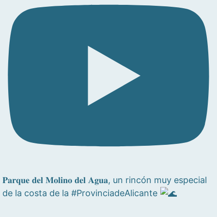
𝐏𝐚𝐫𝐪𝐮𝐞 𝐝𝐞𝐥 𝐌𝐨𝐥𝐢𝐧𝐨 𝐝𝐞𝐥 𝐀𝐠𝐮𝐚, un rincón muy especial
de la costa de la #ProvinciadeAlicante