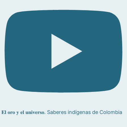
𝐄𝐥 𝐨𝐫𝐨 𝐲 𝐞𝐥 𝐮𝐧𝐢𝐯𝐞𝐫𝐬𝐨. Saberes indígenas de Colombia