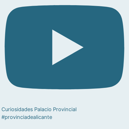
Curiosidades Palacio Provincial
#provinciadealicante