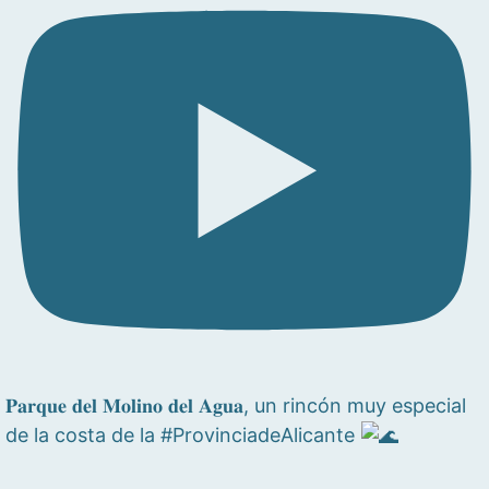
𝐏𝐚𝐫𝐪𝐮𝐞 𝐝𝐞𝐥 𝐌𝐨𝐥𝐢𝐧𝐨 𝐝𝐞𝐥 𝐀𝐠𝐮𝐚, un rincón muy especial
de la costa de la #ProvinciadeAlicante