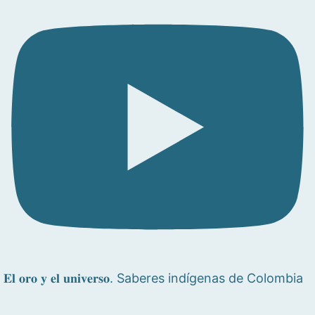
𝐄𝐥 𝐨𝐫𝐨 𝐲 𝐞𝐥 𝐮𝐧𝐢𝐯𝐞𝐫𝐬𝐨. Saberes indígenas de Colombia