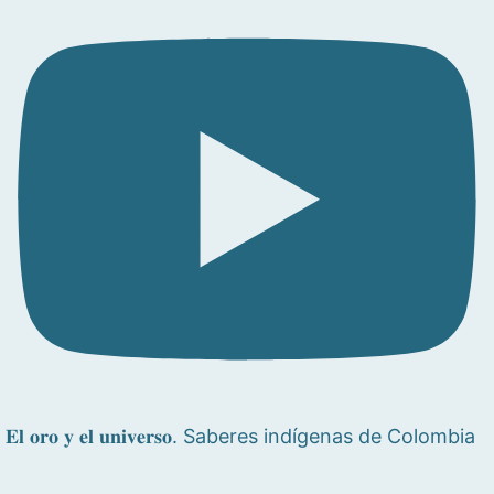
𝐄𝐥 𝐨𝐫𝐨 𝐲 𝐞𝐥 𝐮𝐧𝐢𝐯𝐞𝐫𝐬𝐨. Saberes indígenas de Colombia