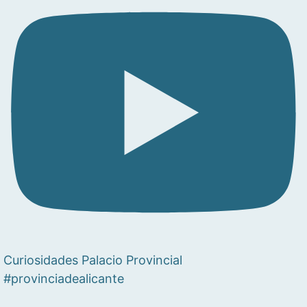
Curiosidades Palacio Provincial
#provinciadealicante