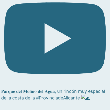
𝐏𝐚𝐫𝐪𝐮𝐞 𝐝𝐞𝐥 𝐌𝐨𝐥𝐢𝐧𝐨 𝐝𝐞𝐥 𝐀𝐠𝐮𝐚, un rincón muy especial
de la costa de la #ProvinciadeAlicante