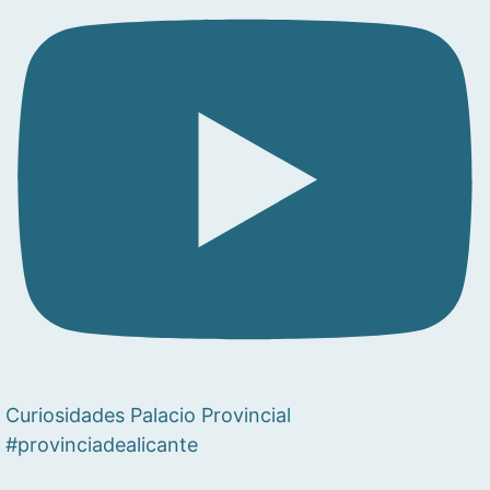
Curiosidades Palacio Provincial
#provinciadealicante