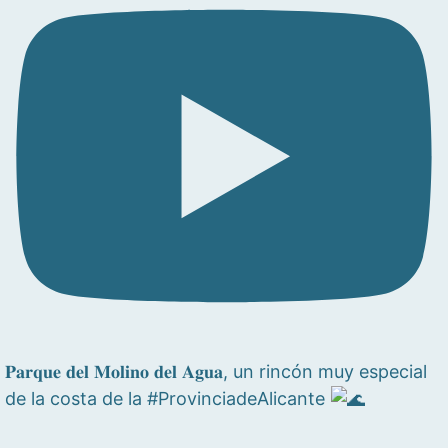
𝐏𝐚𝐫𝐪𝐮𝐞 𝐝𝐞𝐥 𝐌𝐨𝐥𝐢𝐧𝐨 𝐝𝐞𝐥 𝐀𝐠𝐮𝐚, un rincón muy especial
de la costa de la #ProvinciadeAlicante