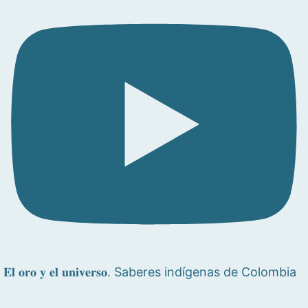
𝐄𝐥 𝐨𝐫𝐨 𝐲 𝐞𝐥 𝐮𝐧𝐢𝐯𝐞𝐫𝐬𝐨. Saberes indígenas de Colombia